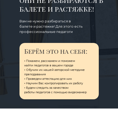
они не разбираются в
балете и растяжке!
Вам не нужно разбираться в
балете и растяжке! Для этого есть
профессиональные педагоги
Берём это на себя:
◦ Покажем, расскажем и поможем
ㅤнайти педагогов в вашем городе
◦ Обучим их нашей авторской методике
преподавания
◦ Проведем аттестацию для них
◦ Научим Вас контролировать их работу
◦ Будем следить за качеством
ㅤработы педагогов с помощью видеокамер