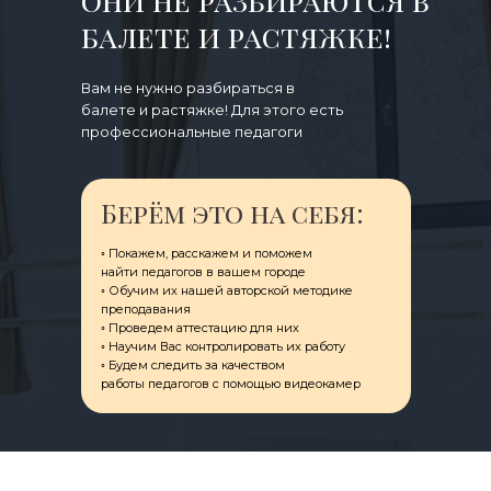
они не разбираются в
балете и растяжке!
Вам не нужно разбираться в
балете и растяжке! Для этого есть
профессиональные педагоги
Берём это на себя:
◦ Покажем, расскажем и поможем
ㅤнайти педагогов в вашем городе
◦ Обучим их нашей авторской методике
преподавания
◦ Проведем аттестацию для них
◦ Научим Вас контролировать их работу
◦ Будем следить за качеством
ㅤработы педагогов с помощью видеокамер