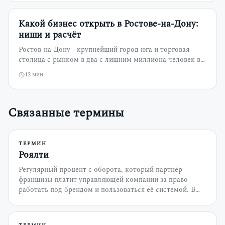
компактном рынке и сколько стоит открыть студию
под Ижевск.
Какой бизнес открыть в Ростове-на-Дону:
ниши и расчёт
Ростов-на-Дону - крупнейший город юга и торговая
столица с рынком в два с лишним миллиона человек в
агломерации. Разбираем, как устроена экономика
12
мин
города, кто здесь платёжеспособный клиент, какие
форматы держатся в конкурентном городе и сколько
стоит открыть студию под Ростов.
Связанные термины
ТЕРМИН
Роялти
Регулярный процент с оборота, который партнёр
франшизы платит управляющей компании за право
работать под брендом и пользоваться её системой. В
отличие от разового паушального взноса, роялти
платится постоянно, пока действует договор.