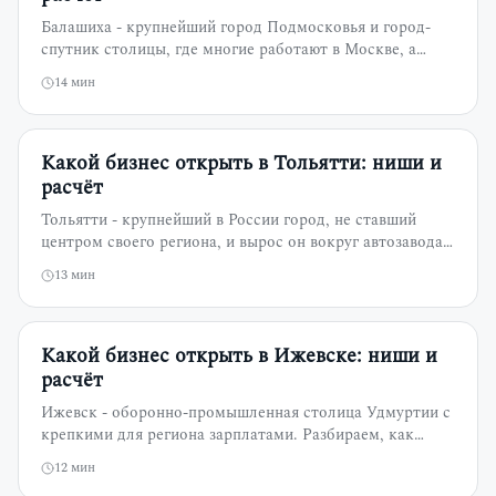
Балашиха - крупнейший город Подмосковья и город-
спутник столицы, где многие работают в Москве, а
живут и тратят у дома. Разбираем, как устроен рынок
14
мин
города-спутника, кто здесь платёжеспособный клиент,
какие форматы держатся и сколько стоит открыть
студию под Балашиху.
Какой бизнес открыть в Тольятти: ниши и
расчёт
Тольятти - крупнейший в России город, не ставший
центром своего региона, и вырос он вокруг автозавода.
Разбираем, как устроена экономика автограда, кто
13
мин
здесь платёжеспособный клиент, какие форматы
держатся в моногороде и сколько стоит открыть
студию под Тольятти.
Какой бизнес открыть в Ижевске: ниши и
расчёт
Ижевск - оборонно-промышленная столица Удмуртии с
крепкими для региона зарплатами. Разбираем, как
устроена экономика города, кто здесь
12
мин
платёжеспособный клиент, какие форматы держатся в