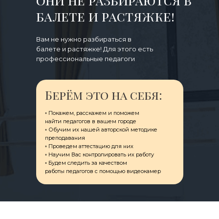
они не разбираются в
балете и растяжке!
Вам не нужно разбираться в
балете и растяжке! Для этого есть
профессиональные педагоги
Берём это на себя:
◦ Покажем, расскажем и поможем
ㅤнайти педагогов в вашем городе
◦ Обучим их нашей авторской методике
преподавания
◦ Проведем аттестацию для них
◦ Научим Вас контролировать их работу
◦ Будем следить за качеством
ㅤработы педагогов с помощью видеокамер